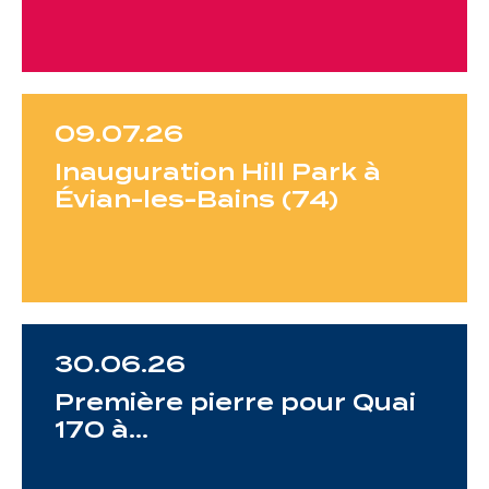
Une gouvernance de proximité
Notre histoire
09.07.26
Nous rejoindre
Inauguration Hill Park à
Évian-les-Bains (74)
Nos métiers
Notre culture
30.06.26
Première pierre pour Quai
170 à…