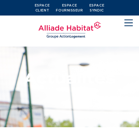
ESPACE
ESPACE
ESPACE
CLIENT
FOURNISSEUR
SYNDIC
Actualités
Devenir locataire
Je cherche un logement
J’ai moins de 30 ans
Je suis salarié
J’ai plus de 65 ans