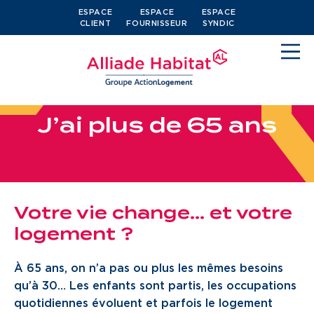
ESPACE
ESPACE
ESPACE
CLIENT
FOURNISSEUR
SYNDIC
J
’
a
i
p
l
u
s
d
e
6
5
a
n
s
Devenir locataire
Votre vie change… et votre
Je cherche un logement
logement ?
J’ai moins de 30 ans
À 65 ans, on n’a pas ou plus les mêmes besoins
Je suis salarié
qu’à 30… Les enfants sont partis, les occupations
J’ai plus de 65 ans
quotidiennes évoluent et parfois le logement