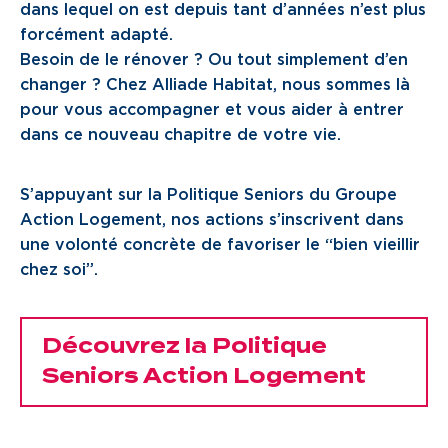
dans lequel on est depuis tant d’années n’est plus
Je cherche un local commercial
forcément adapté.
Besoin de le rénover ? Ou tout simplement d’en
Devenir propriétaire
changer ? Chez Alliade Habitat, nous sommes là
pour vous accompagner et vous aider à entrer
dans ce nouveau chapitre de votre vie.
Vous êtes partenaire
Services aux territoires
S’appuyant sur la Politique Seniors du Groupe
Action Logement, nos actions s’inscrivent dans
Services aux habitants
une volonté concrète de favoriser le “bien vieillir
Innovation
chez soi”.
Qui sommes-nous
Découvrez la Politique
Notre vision
Seniors Action Logement
Notre projet d’entreprise
Notre organisation