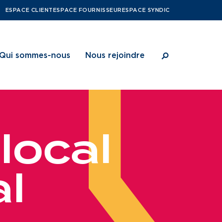
ESPACE CLIENT
ESPACE FOURNISSEUR
ESPACE SYNDIC
Qui sommes-nous
Nous rejoindre
l
o
c
a
l
ritoires
Notre vision
Nos métiers
bitants
Notre projet d’entreprise
Notre culture
a
l
Notre organisation
Une gouvernance de proximité
Notre histoire