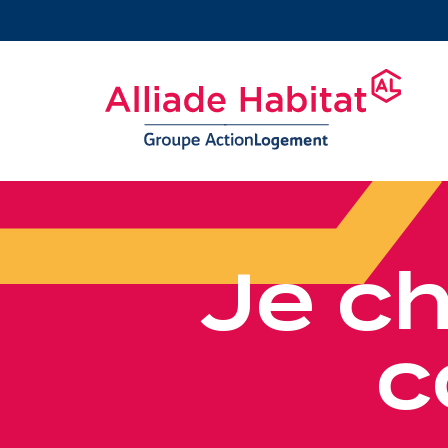
J
e
c
c