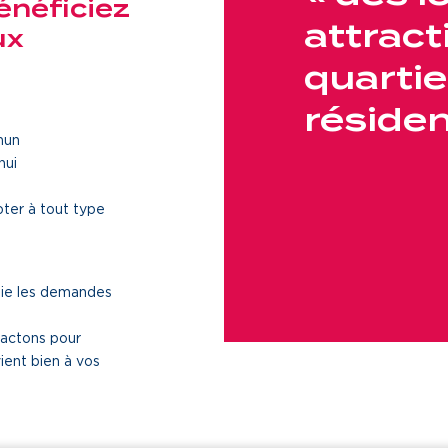
énéficiez
attract
ux
quartie
résiden
mun
hui
pter à tout type
udie les demandes
tactons pour
vient bien à vos