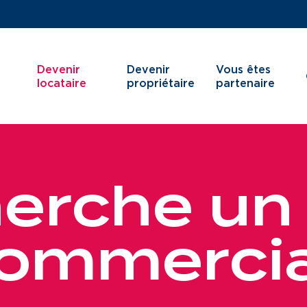
Devenir
Devenir
Vous êtes
locataire
propriétaire
partenaire
h
e
r
c
h
e
u
n
Je cherche un logement
Services aux ter
J’ai moins de 30 ans
Services aux ha
o
m
m
e
r
c
i
Je suis salarié
Innovation
J’ai plus de 65 ans
Je cherche un local commercial