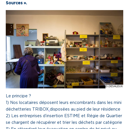
Sources ».
Une gouvernance de proximité
Notre histoire
Nous rejoindre
Nos métiers
Notre culture
Le principe ?
1) Nos locataires déposent leurs encombrants dans les mini
déchetteries TRIBOX
disposées au pied de leur résidence
2) Les entreprises d’insertion ESTIME et Régie de Quartier
se chargent de récupérer et trier les déchets par catégorie
3) En attendant leur évacuation en centre de tri privé ou