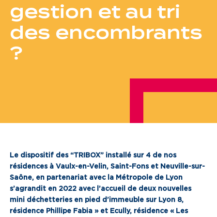
gestion et au tri
Je cherche un local commercial
des encombrants
Devenir propriétaire
?
Vous êtes partenaire
Services aux territoires
Services aux habitants
Innovation
Le dispositif des “TRIBOX” installé sur 4 de nos
Qui sommes-nous
résidences à Vaulx-en-Velin, Saint-Fons et Neuville-sur-
Saône, en partenariat avec la Métropole de Lyon
Notre vision
s’agrandit en 2022 avec l’accueil de deux nouvelles
Notre projet d’entreprise
mini déchetteries en pied d’immeuble sur Lyon 8,
résidence Phillipe Fabia » et Ecully, résidence « Les
Notre organisation