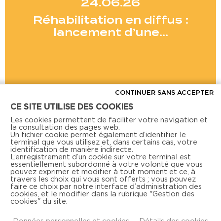
24.06.26
Réhabilitation en diffus :
lancement d’une…
CONTINUER SANS ACCEPTER
CE SITE UTILISE DES COOKIES
Voir toutes les actus
Les cookies permettent de faciliter votre navigation et
la consultation des pages web.
Un fichier cookie permet également d’identifier le
terminal que vous utilisez et, dans certains cas, votre
identification de manière indirecte.
L’enregistrement d’un cookie sur votre terminal est
essentiellement subordonné à votre volonté que vous
pouvez exprimer et modifier à tout moment et ce, à
travers les choix qui vous sont offerts ; vous pouvez
faire ce choix par notre interface d’administration des
Retrouvez-nous aussi sur les réseaux sociaux
cookies, et le modifier dans la rubrique "Gestion des
cookies" du site.
Données personnelles et cookies
Détails des cookies