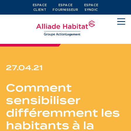
ESPACE
ESPACE
ESPACE
CLIENT
FOURNISSEUR
SYNDIC
27.04.21
Devenir locataire
Comment
Je cherche un logement
sensibiliser
J’ai moins de 30 ans
différemment les
Je suis salarié
habitants à la
J’ai plus de 65 ans