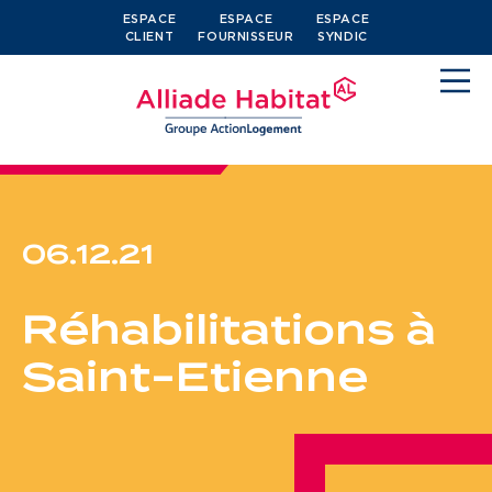
ESPACE
ESPACE
ESPACE
CLIENT
FOURNISSEUR
SYNDIC
06.12.21
Devenir locataire
Réhabilitations à
Je cherche un logement
Saint-Etienne
J’ai moins de 30 ans
Je suis salarié
J’ai plus de 65 ans