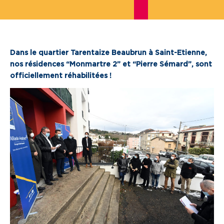
Je cherche un local commercial
Devenir propriétaire
Dans le quartier Tarentaize Beaubrun à Saint-Etienne,
nos résidences “Monmartre 2” et “Pierre Sémard”, sont
Vous êtes partenaire
officiellement réhabilitées !
Services aux territoires
Services aux habitants
Innovation
Qui sommes-nous
Notre vision
Notre projet d’entreprise
Notre organisation