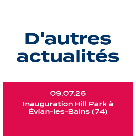
D'autres
actualités
09.07.26
Inauguration Hill Park à
Évian-les-Bains (74)