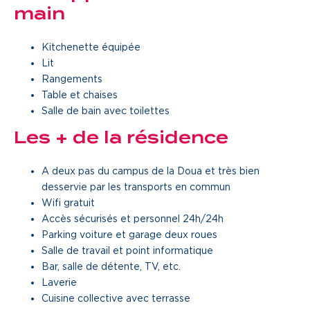
main
Une gouvernance de proximité
Kitchenette équipée
Notre histoire
Lit
Rangements
Nous rejoindre
Table et chaises
Salle de bain avec toilettes
Nos métiers
Les + de la résidence
Notre culture
A deux pas du campus de la Doua et très bien
desservie par les transports en commun
Wifi gratuit
Accès sécurisés et personnel 24h/24h
Parking voiture et garage deux roues
Salle de travail et point informatique
Bar, salle de détente, TV, etc.
Laverie
Cuisine collective avec terrasse