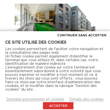
CONTINUER SANS ACCEPTER
CE SITE UTILISE DES COOKIES
Les cookies permettent de faciliter votre navigation et
la consultation des pages web.
Un fichier cookie permet également d’identifier le
terminal que vous utilisez et, dans certains cas, votre
identification de manière indirecte.
L’enregistrement d’un cookie sur votre terminal est
essentiellement subordonné à votre volonté que vous
pouvez exprimer et modifier à tout moment et ce, à
travers les choix qui vous sont offerts ; vous pouvez
faire ce choix par notre interface d’administration des
Retrouvez-nous aussi sur les réseaux sociaux
cookies, et le modifier dans la rubrique "Gestion des
cookies" du site.
Données personnelles et cookies
Détails des cookies
ACCEPTER
NOUS CONTACTER
MENTIONS LÉGALES
DOCUMENTATION
ACTUALITÉS