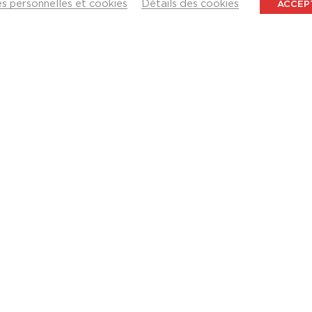
 personnelles et cookies
Détails des cookies
ACCEP
es articles de
rk à Évian-les-Bains (74)
et SAGEC ont inauguré la résidence Hill Park à Évian-les-Bains (7