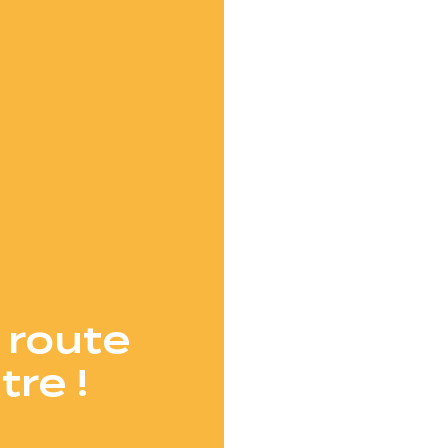
e route
tre !