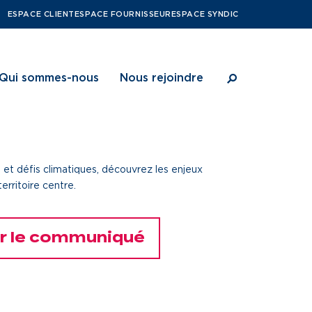
ESPACE CLIENT
ESPACE FOURNISSEUR
ESPACE SYNDIC
Qui sommes-nous
Nous rejoindre
 et défis climatiques, découvrez les enjeux
territoire centre.
ritoires
Notre vision
Nos métiers
bitants
Notre projet d’entreprise
Notre culture
r le communiqué
Notre organisation
Une gouvernance de proximité
Notre histoire