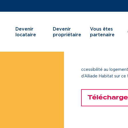
Devenir
Devenir
Vous êtes
locataire
propriétaire
partenaire
ccessibilité au logement
d’Alliade Habitat sur ce 
Je cherche un logement
Services aux ter
J’ai moins de 30 ans
Services aux ha
Télécharge
Je suis salarié
Innovation
J’ai plus de 65 ans
Je cherche un local commercial